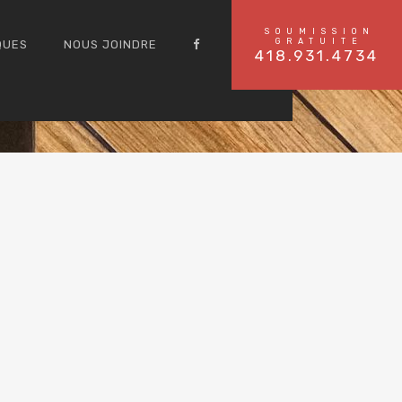
SOUMISSION
GRATUITE
QUES
NOUS JOINDRE
418.931.4734