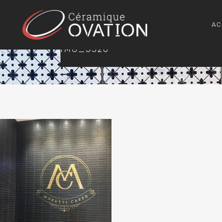
AC
IMG_5326