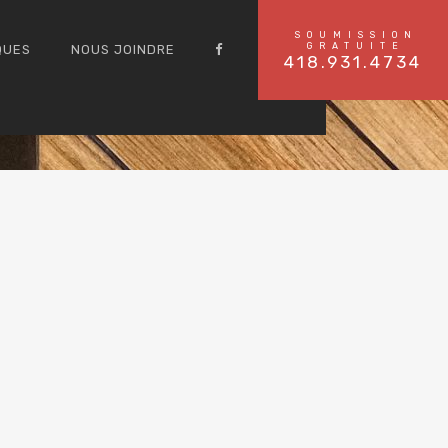
SOUMISSION
GRATUITE
QUES
NOUS JOINDRE
418.931.4734