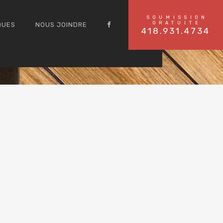
SOUMISSION
GRATUITE
QUES
NOUS JOINDRE
418.931.4734