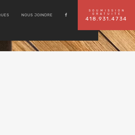
SOUMISSION
GRATUITE
QUES
NOUS JOINDRE
418.931.4734