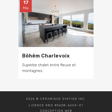
17
Mai
Bõhêm Charlevoix
Superbe chalet entre fleuve et
montagnes...
2026 © CÉRAMIQUE OVATION INC.
LICENCE RBQ #5638-6204-01
CONCEPTION WEB